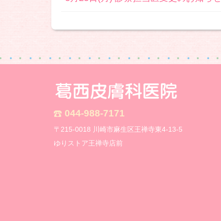
044-988-7171
〒215-0018 川崎市麻生区王禅寺東4-13-5
ゆりストア王禅寺店前